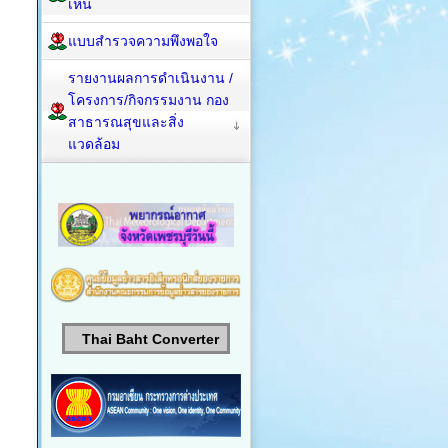
เห็น
แบบสำรวจความพึงพอใจ
รายงานผลการดำเนินงาน /
โครงการ/กิจกรรมงาน กอง
สาธารณสุขและสิ่ง
แวดล้อม
Thai Baht Converter