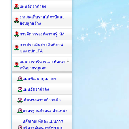
แผนอัตรากำลัง
งานจัดเก็บรายได้ภาษีและ
สิ่งปลูกสร้าง
การจัดการองค์ความรู้ KM
การประเมินประสิทธิภาพ
ของ อปทLPA
แผนการบริหารและพัฒนา
ทรัพยากรบุคคล
แผนพัฒนาบุคลากร
แผนอัตรากำลัง
เส้นทางความก้าวหน้า
มาตรฐานกำหนดตำแหน่ง
หลักเกณฑ์และแผนการ
บริหารพัฒนาทรัพยากร