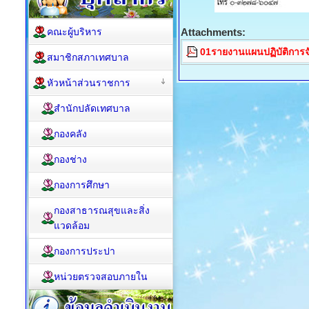
คณะผู้บริหาร
Attachments:
01รายงานแผนปฏิบัติการจัด
สมาชิกสภาเทศบาล
หัวหน้าส่วนราชการ
สำนักปลัดเทศบาล
กองคลัง
กองช่าง
กองการศึกษา
กองสาธารณสุขและสิ่ง
แวดล้อม
กองการประปา
หน่วยตรวจสอบภายใน