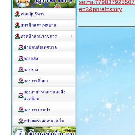
set=a.77983792550
e=3&pnref=story
คณะผู้บริหาร
สมาชิกสภาเทศบาล
หัวหน้าส่วนราชการ
สำนักปลัดเทศบาล
กองคลัง
กองช่าง
กองการศึกษา
กองสาธารณสุขและสิ่ง
แวดล้อม
กองการประปา
หน่วยตรวจสอบภายใน