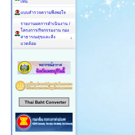
เห็น
แบบสำรวจความพึงพอใจ
รายงานผลการดำเนินงาน /
โครงการ/กิจกรรมงาน กอง
สาธารณสุขและสิ่ง
แวดล้อม
Thai Baht Converter