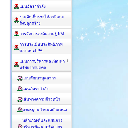
แผนอัตรากำลัง
งานจัดเก็บรายได้ภาษีและ
สิ่งปลูกสร้าง
การจัดการองค์ความรู้ KM
การประเมินประสิทธิภาพ
ของ อปทLPA
แผนการบริหารและพัฒนา
ทรัพยากรบุคคล
แผนพัฒนาบุคลากร
แผนอัตรากำลัง
เส้นทางความก้าวหน้า
มาตรฐานกำหนดตำแหน่ง
หลักเกณฑ์และแผนการ
บริหารพัฒนาทรัพยากร