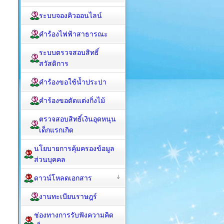
ระบบจองคิวออนไลน์
คำร้องไฟฟ้าสาธารณะ
ระบบตรวจสอบสิทธิ์
สวัสดิการ
คำร้องขอใช้น้ำประปา
คำร้องขอตัดแต่งกิ่งไม้
ตรวจสอบสิทธิ์เงินอุดหนุน
เด็กแรกเกิด
นโยบายการคุ้มครองข้อมูล
ส่วนบุคคล
ดาวน์โหลดเอกสาร
งานทะเบียนราษฎร์
ช่องทางการรับฟังความคิด